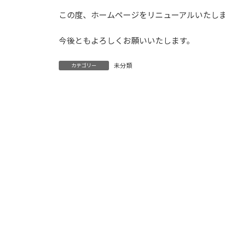
更
この度、ホームページをリニューアルいたし
新
日
時
今後ともよろしくお願いいたします。
:
未分類
カテゴリー