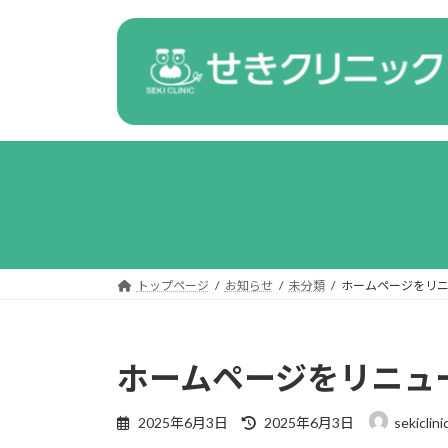
コ
ナ
ン
ビ
テ
ゲ
ン
ー
ツ
シ
へ
ョ
ス
ン
キ
に
ッ
移
プ
動
トップページ
お知らせ
未分類
ホームページをリ
ホームページをリニュ
最
2025年6月3日
2025年6月3日
sekiclini
終