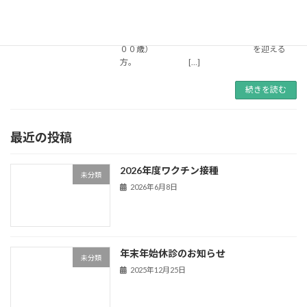
松本市に住民票のある方で今年度
（６５歳、７０歳、
７５歳、８０歳、８５歳、９０歳、９５歳、１
００歳） を迎える
方。 […]
続きを読む
最近の投稿
2026年度ワクチン接種
未分類
2026年6月8日
年末年始休診のお知らせ
未分類
2025年12月25日